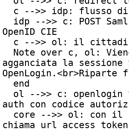
  ol -->> c: redirect to SPID Provider o CIE

  c -->> idp: flusso di autenticazione SPID o CIE

  idp -->> c: POST Saml a openlogin / Flusso 
OpenID CIE

  c -->> ol: il cittadino torna su openlogin

  Note over c, ol: Viene creato l'utente<br> e 
agganciata la sessione 
OpenLogin.<br>Riparte f
  end

  ol -->> c: openlogin ti rimanda a A.P. a /login-
auth con codice autoriz
  core -->> ol: con il codice di autorizzazione 
chiama url_access_token