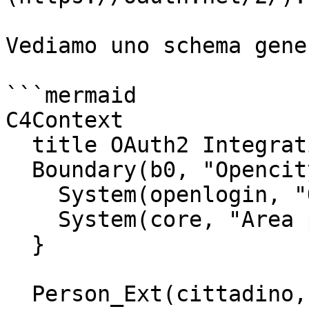
Vediamo uno schema gene
```mermaid

C4Context

  title OAuth2 Integration

  Boundary(b0, "Opencity Italia SaaS"){

    System(openlogin, "Open Login")

    System(core, "Area personale")

  }

  Person_Ext(cittadino, "Cittadino", "Si autentica 