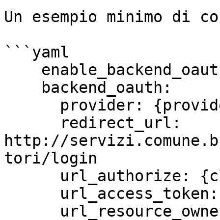
Un esempio minimo di co
```yaml

    enable_backend_oauth: true

    backend_oauth:

      provider: {provider}

      redirect_url: 
http://servizi.comune.b
tori/login

      url_authorize: {client_secret}/authorize/

      url_access_token: {client_secret}/token/

      url_resource_owner_details: 