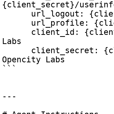
{client_secret}/userinfo
      url_logout: {client_secret}/revoke/

      url_profile: {client_secret}/user/

      client_id: {client_id} fornito da Opencity 
Labs

      client_secret: {client_secret} fornito da 
Opencity Labs

```

---
