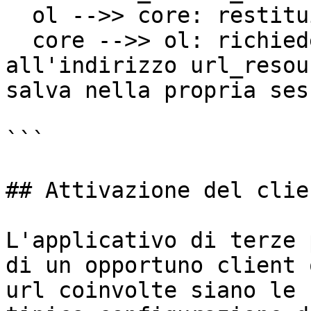
  ol -->> core: restituisce il token oAuth2

  core -->> ol: richiede il profilo utente 
all'indirizzo url_resou
salva nella propria ses
```

## Attivazione del clie
L'applicativo di terze 
di un opportuno client 
url coinvolte siano le 