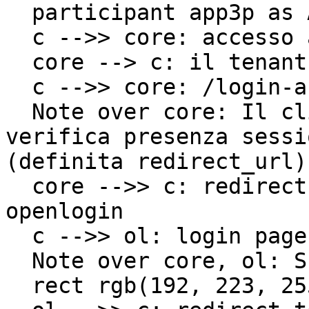
  participant app3p as Altra App

  c -->> core: accesso a /login 

  core --> c: il tenant richiede /login-auth

  c -->> core: /login-auth

  Note over core: Il client di Area Personale<br> 
verifica presenza sessi
(definita redirect_url)

  core -->> c: redirect to url_authorize di 
openlogin

  c -->> ol: login page

  Note over core, ol: Scelta tra Spid/CIE

  rect rgb(192, 223, 255)
