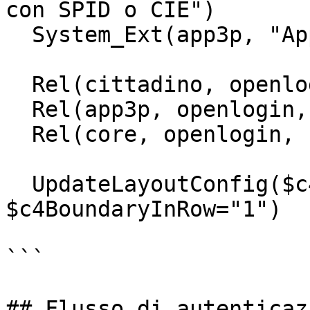
con SPID o CIE")

  System_Ext(app3p, "App di terze parti")

  Rel(cittadino, openlogin, "SPID/CIE")

  Rel(app3p, openlogin, "client oAuth2")

  Rel(core, openlogin, "client oAuth2")

  UpdateLayoutConfig($c4ShapeInRow="2", 
$c4BoundaryInRow="1")

```

## Flusso di autenticazi