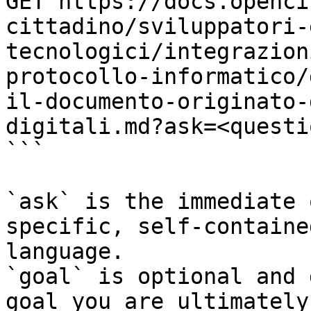
GET https://docs.openci
cittadino/sviluppatori-
tecnologici/integrazion
protocollo-informatico/
il-documento-originato-
digitali.md?ask=<questi
```

`ask` is the immediate 
specific, self-containe
language.

`goal` is optional and 
goal you are ultimately