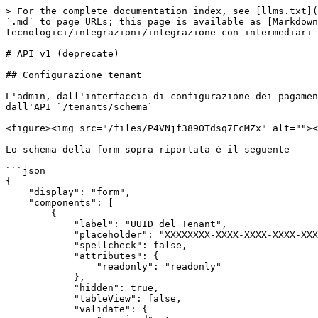
> For the complete documentation index, see [llms.txt](https://docs.opencityitalia.it/llms.txt). Markdown versions of documentation pages are available by appending `.md` to page URLs; this page is available as [Markdown](https://docs.opencityitalia.it/stanza-del-cittadino/sviluppatori-e-partner-tecnologici/integrazioni/integrazione-con-intermediari-di-pagamento-pagopa/configurazione-tenant-e-servizi/api-v1.md).

# API v1 (deprecate)

## Configurazione tenant

L'admin, dall'interfaccia di configurazione dei pagamenti della Stanza del Cittadino compila la configurazione mediante una form, il cui json schema è servito dall'API `/tenants/schema`

<figure><img src="/files/P4VNjf389OTdsq7FcMZx" alt=""><figcaption></figcaption></figure>

Lo schema della form sopra riportata è il seguente

```json
{
    "display": "form",
    "components": [
        {
            "label": "UUID del Tenant",
            "placeholder": "XXXXXXXX-XXXX-XXXX-XXXX-XXXXXXXXXXXX",
            "spellcheck": false,
            "attributes": {
                "readonly": "readonly"
            },
            "hidden": true,
            "tableView": false,
            "validate": {
                "required": true
            },
            "key": "id",
            "type": "textfield",
            "input": true
        },
        {
            "label": "Nome dell'ente",
            "placeholder": "Comune di Bugliano",
            "tableView": true,
            "validate": {
                "required": true
            },
            "key": "name",
            "type": "textfield",
            "input": true
        },
        {
            "label": "Codice IPA dell'ente",
            "placeholder": "A000",
            "description": "Codice (tutto maiuscolo) assegnato all'Ente nel registro <a href='http://www.indicepa.gov.it' target='__blank'>indice PA</a>",
            "spellcheck": false,
            "tableView": true,
            "validate": {
                "required": true
            },
            "key": "IPA_code",
            "type": "textfield",
            "input": true
        },
        {
            "label": "Password",
            "placeholder": "************",
            "description": "Password assegnata da MyPay all’Ente",
            "spellcheck": false,
            "tableView": false,
            "validate": {
                "required": true
            },
            "key": "password",
            "type": "textfield",
            "input": true
        },
        {
            "label": "Password carrello dovuti",
            "placeholder": "************",
            "description": "Password assegnata all’ente creditore. Tale password va richiesta all’amministratore dell’ente creditore.<br>ATTENZIONE: questo dato NON coincide con la password (principale) dell’ente.",
            "spellcheck": false,
            "tableView": true,
            "key": "cart_password",
            "type": "textfield",
            "input": true
        },
        {
            "label": "Codice applicazione",
            "spellcheck": false,
            "tableView": true,
            "key": "application_code",
            "type": "textfield",
            "input": true,
            "hidden": true,
            "defaultValue": "SDC"
        },
        {
            "label": "Abilitato",
            "key": "active",
            "type