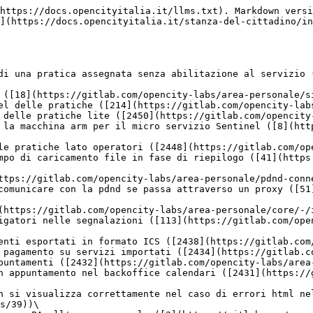
city-labs/product/-/issues/197))\
🌄 Integrazione con autenticazione AAC di Trentino Digitale mediante protocollo OpenIDConnect ([2420](https://gitlab.com/opencity-labs/area-personale/core/-/issues/2420))\
🐞 Corretto messaggio agli operatori quando si assegna la pratica all'ufficio ([2417](https://gitlab.com/opencity-labs/area-personale/core/-/issues/2417))\
🌄 Miglioramenti errori accessibilità pagina elenco segnalazioni ([111](https://gitlab.com/opencity-labs/area-personale/widget-segnalazioni/-/issues/111))\
🌄 Integrazione Protocollo Sicraweb (Verona) ([186](https://gitlab.com/opencity-labs/product/-/issues/186))\
🐞 Corretto bug per cui il pulsante di visualizzazione agenda veniva triplicato dopo cambio ripetuto tra visualizzazione mensile e giornaliera nel calendario ([2393](https://gitlab.com/opencity-labs/area-personale/core/-/issues/2393))\
🐞 Corretto problema di accessibilità nella valutazione delle pagine con screen reader ([28](https://gitlab.com/opencity-labs/satisfy/satisfy-widget/-/issues/28))\
🐞 Corretto bug per cui le notifiche di cambio stato per pratiche non assegnate non vengono inviate agli operatori attivi su quel servizio ([2392](https://gitlab.com/opencity-labs/area-personale/core/-/issues/2392))\
🐞 Corretto bug per cui l'tente API non riesce a recuperare i meetings ([2380](https://gitlab.com/opencity-labs/area-personale/core/-/issues/2380))\
🐞 Corretto bug per cui l'operatore poteva compilare pratiche con programmazione scaduta ([2368](https://gitlab.com/opencity-labs/area-personale/core/-/issues/2368))\
🐞 Corretto bug per cui l'operatore riceveva una mail di presa in carico della pratica quando approva un'integrazione ([2361](https://gitlab.com/opencity-labs/area-personale/core/-/issues/2361))\
🌄 Pagina di invito al login deve citare tutti i sistemi di login disponibili come sul sito ([6](https://gitlab.com/opencity-labs/area-personale/widget-login-box/-/issues/6))\
🌄 Aggiunto blocco documenti nella nuova area personale ([5](https://gitlab.com/opencity-labs/area-personale-cittadino/-/issues/5))\
🐞 Il testo nel campo password non deve essere copiabile ([50](https://gitlab.com/opencity-labs/sito-istituzionale/cms/-/issues/50))\
🌄 Agggiunta anteprima template personalizzati ([2270](https://gitlab.com/opencity-labs/area-personale/core/-/issues/2270))<br>

**Di seguito la lista dei micro servizi con le versioni aggiornate**

* 🆙 Core [3.8.0](https://gitlab.com/opencity-labs/area-personale/core/-/releases/3.8.0)
* Varnish [1.3.1](https://gitlab.com/opencontent/varnish/-/releases/1.3.1)
* Form Server [1.4.2](https://gitlab.com/opencity-labs/area-personale/form-server/-/tags/1.4.2)
* Form Builder [0.6.0](https://gitlab.com/opencity-labs/area-personale/formbuilderjs/-/tags/0.6.0)
* Payment dispatcher (event version 1) [1.2.5](https://gitlab.com/opencity-labs/area-personale/payment-dispatcher/-/tags/1.2.5)
* Payment dispatcher (event version 2)[ 2.1.0](https://gitlab.com/opencity-labs/area-personale/payment-dispatcher/-/tags/2.1.0)
* Payment updater [1.2.1](https://gitlab.com/opencity-labs/area-personale/payment-updater/-/tags/1.2.1)
* Document dispatcher [1.3.23](https://gitlab.com/opencity-labs/area-personale/document-dispatcher/-/tags/1.3.23)
* Document updater [1.1.21](https://gitlab.com/opencity-labs/area-personale/document-updater/-/tags/1.1.21)
* Gotenberg [7.9.2](https://hub.docker.com/r/gotenberg/gotenberg)
* PostgreS