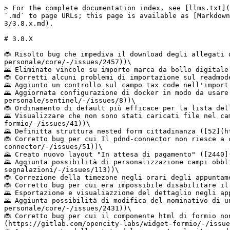
> For the complete documentation index, see [llms.txt](https://docs.opencityitalia.it/llms.txt). Markdown versions of documentation pages are available by appending `.md` to page URLs; this page is available as [Markdown](https://docs.opencityitalia.it/stanza-del-cittadino/installazione-e-manutenzione/release/versione-3/3.8.x.md).

# 3.8.X

🐞 Risolto bug che impediva il download degli allegati di una pratica assegnata senza abilitazione al servizio ([2457](https://gitlab.com/opencity-labs/area-personale/core/-/issues/2457))\
🌄 Eliminato vincolo su importo marca da bollo digitale ([18](https://gitlab.com/opencity-labs/area-personale/silfi-payment-proxy/-/issues/18))\
🐞 Corretti alcuni problemi di importazione sul readmodel delle pratiche ([214](https://gitlab.com/opencity-labs/product/-/issues/214))\
🌄 Aggiunto un controllo sul campo tax code nell'import delle pratiche lite ([2450](https://gitlab.com/opencity-labs/area-personale/core/-/issues/2450))\
🌄 Aggiornata configurazione di docker in modo da usare la macchina arm per il micro servizio Sentinel ([8](https://gitlab.com/opencity-labs/area-personale/sentinel/-/issues/8))\
🐞 Ordinamento di default più efficace per la lista delle pratiche lato operatori ([2448](https://gitlab.com/opencity-labs/area-personale/core/-/issues/2448))\
🌄 Visualizzare che non sono stati caricati file nel campo di caricamento file in fase di riepilogo ([41](https://gitlab.com/opencity-labs/widget-formio/-/issues/41))\
🌄 Definitta struttura nested form cittadinanza ([52](https://gitlab.com/opencity-labs/area-personale/pdnd-connector/-/issues/52))\
🐞 Corretto bug per cui Il pdnd-connector non riesce a comunicare con la pdnd se passa attraverso un proxy ([51](https://gitlab.com/opencity-labs/area-personale/pdnd-connector/-/issues/51))\
🌄 Creato nuovo layout "In attesa di pagamento" ([2440](https://gitlab.com/opencity-labs/area-personale/core/-/issues/2440))\
🌄 Aggiunta possibilità di personalizzazione campi obbligatori nelle segnalazioni ([113](https://gitlab.com/opencity-labs/area-personale/widget-segnalazioni/-/issues/113))\
🐞 Correzione della timezone negli orari degli appuntamenti esportati in formato ICS ([2438](https://gitlab.com/opencity-labs/area-personale/core/-/issues/2438))\
🐞 Corretto bug per cui era impossibile disabilitare il pagamento su servizi importati ([2434](https://gitlab.com/opencity-labs/area-personale/core/-/issues/2434))\
🌄 Esportazione e visualiazzione del dettaglio negli appuntamenti ([2432](https://gitlab.com/opencity-labs/area-personale/core/-/issues/2432))\
🌄 Aggiunta possibilità di modifica del nominativo di un appuntamento nel backoffice calendari ([2431](https://gitlab.com/opencity-labs/area-personale/core/-/issues/2431))\
🐞 Corretto bug per cui il componente html di formio non si visualizza correttamente nel caso di errori html nella definizione del servizio ([39](https://gitlab.com/opencity-labs/widget-formio/-/issues/39))\
🌄 Aggiornamento dello stato del pagamento al ritorno da pagoPA all'area personale ([2](https://gitlab.com/opencity-labs/area-personale/checkout-pagopa-api/-/issues/2))\
🌄 Implementata gestione delle actions (link) nelle pratiche lite ([2425](https://gitlab.com/opencity-labs/area-personale/core/-/issues/2425))\
🌄 Documentazione abilitazione Mappa pubblica segnalazioni ([197](https://gitlab.com/open