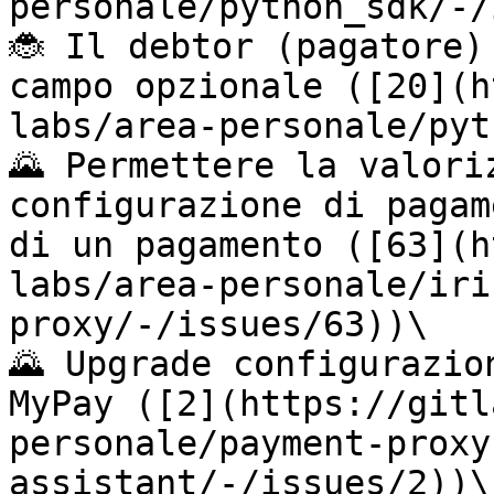
personale/python_sdk/-/
🐞 Il debtor (pagatore)
campo opzionale ([20](h
labs/area-personale/pyt
🌄 Permettere la valori
configurazione di pagam
di un pagamento ([63](h
labs/area-personale/iri
proxy/-/issues/63))\

🌄 Upgrade configurazio
MyPay ([2](https://gitl
personale/payment-proxy
assistant/-/issues/2))\
