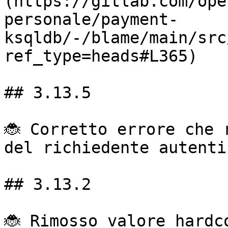
(https://gitlab.com/ope
personale/payment-
ksqldb/-/blame/main/src
ref_type=heads#L365)

## 3.13.5

🐞 Corretto errore che 
del richiedente autenti
## 3.13.2

🐞 Rimosso valore hardc