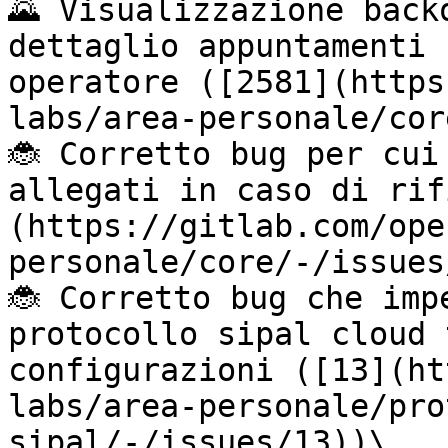
🌄 Visualizzazione back
dettaglio appuntamenti 
operatore ([2581](https
labs/area-personale/cor
🐞 Corretto bug per cui
allegati in caso di rif
(https://gitlab.com/ope
personale/core/-/issues
🐞 Corretto bug che imp
protocollo sipal cloud 
configurazioni ([13](ht
labs/area-personale/pro
sipal/-/issues/13))\
