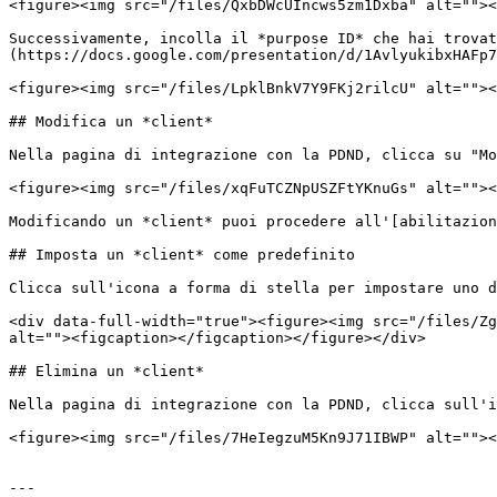
<figure><img src="/files/QxbDWcUIncws5zm1Dxba" alt=""><
Successivamente, incolla il *purpose ID* che hai trovat
(https://docs.google.com/presentation/d/1AvlyukibxHAFp7
<figure><img src="/files/LpklBnkV7Y9FKj2rilcU" alt=""><
## Modifica un *client*

Nella pagina di integrazione con la PDND, clicca su "Mo
<figure><img src="/files/xqFuTCZNpUSZFtYKnuGs" alt=""><
Modificando un *client* puoi procedere all'[abilitazion
## Imposta un *client* come predefinito

Clicca sull'icona a forma di stella per impostare uno d
<div data-full-width="true"><figure><img src="/files/Zg
alt=""><figcaption></figcaption></figure></div>

## Elimina un *client*

Nella pagina di integrazione con la PDND, clicca sull'i
<figure><img src="/files/7HeIegzuM5Kn9J71IBWP" alt=""><
---
