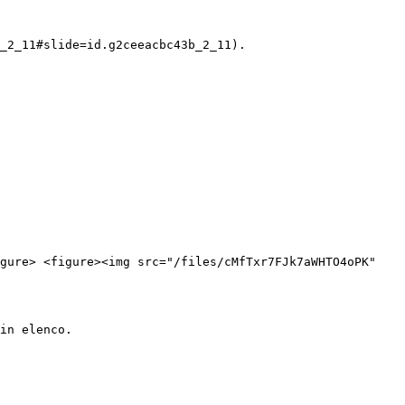
_2_11#slide=id.g2ceeacbc43b_2_11).

gure> <figure><img src="/files/cMfTxr7FJk7aWHTO4oPK" 
in elenco.
