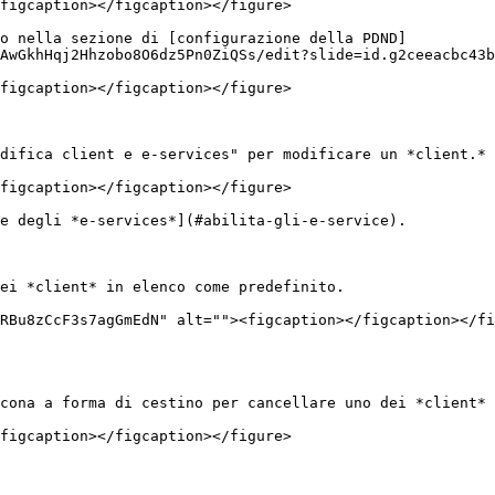
figcaption></figcaption></figure>

o nella sezione di [configurazione della PDND]
AwGkhHqj2Hhzobo8O6dz5Pn0ZiQSs/edit?slide=id.g2ceeacbc43b
figcaption></figcaption></figure>

difica client e e-services" per modificare un *client.*

figcaption></figcaption></figure>

e degli *e-services*](#abilita-gli-e-service).

ei *client* in elenco come predefinito.

RBu8zCcF3s7agGmEdN" alt=""><figcaption></figcaption></fi
cona a forma di cestino per cancellare uno dei *client* 
figcaption></figcaption></figure>
