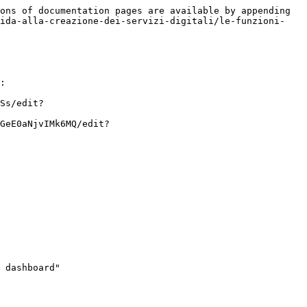
ons of documentation pages are available by appending 
uida-alla-creazione-dei-servizi-digitali/le-funzioni-
:

Ss/edit?
GeE0aNjvIMk6MQ/edit?
 dashboard"
