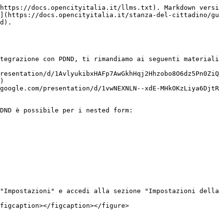
https://docs.opencityitalia.it/llms.txt). Markdown versi
](https://docs.opencityitalia.it/stanza-del-cittadino/g
d).

tegrazione con PDND, ti rimandiamo ai seguenti materiali
resentation/d/1AvlyukibxHAFp7AwGkhHqj2Hhzobo8O6dz5Pn0ZiQ
)

google.com/presentation/d/1vwNEXNLN--xdE-MHkOKzLiya6DjtR
DND è possibile per i nested form:

"Impostazioni" e accedi alla sezione "Impostazioni della
figcaption></figcaption></figure>
