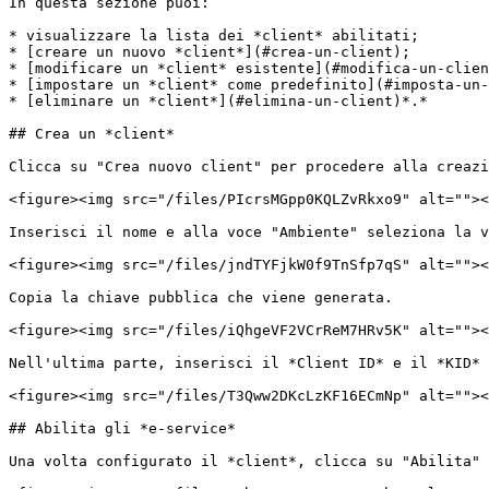
In questa sezione puoi:

* visualizzare la lista dei *client* abilitati;

* [creare un nuovo *client*](#crea-un-client);

* [modificare un *client* esistente](#modifica-un-clien
* [impostare un *client* come predefinito](#imposta-un-
* [eliminare un *client*](#elimina-un-client)*.*

## Crea un *client*

Clicca su "Crea nuovo client" per procedere alla creazi
<figure><img src="/files/PIcrsMGpp0KQLZvRkxo9" alt=""><
Inserisci il nome e alla voce "Ambiente" seleziona la v
<figure><img src="/files/jndTYFjkW0f9TnSfp7qS" alt=""><
Copia la chiave pubblica che viene generata.

<figure><img src="/files/iQhgeVF2VCrReM7HRv5K" alt=""><
Nell'ultima parte, inserisci il *Client ID* e il *KID* 
<figure><img src="/files/T3Qww2DKcLzKF16ECmNp" alt=""><
## Abilita gli *e-service*

Una volta configurato il *client*, clicca su "Abilita" 