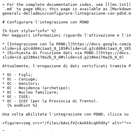
> For the complete documentation index, see [llms.txt](
`.md` to page URLs; this page is available as [Markdown
generali-delladmin/configurare-lintegrazione-con-pdnd.m
# Configurare l'integrazione con PDND

{% hint style="info" %}

Per maggiori informazioni riguardo l'attivazione e l'in
* [Integrazione con la PDND;](https://docs.google.com/p
slide=id.g2cdd84c1aa3_0_185#slide=id.g2cdd84c1aa3_0_185
* [Richiesta di fruizione dati via PDND.](https://docs.
slide=id.g2286e170a2b_0_0#slide=id.g2286e170a2b_0_0)

Attualmente, l'erogazione di dati certificati tramite P
* OC - Figli;

* OC - Coniuge;

* OC - Genitori;

* OC - Residenza (archetipo);

* OC - Nucleo familiare;

* OC - ISEE;

* OC - ICEF (per la Provincia di Trento).

  {% endhint %}

Una volta abilitata l'integrazione con PDND, clicca su 
<figure><img src="/files/6AvLfVZrAokkkcqKPdXy" alt=""><