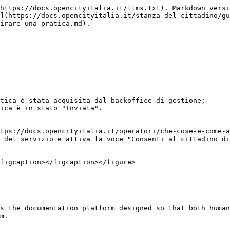
https://docs.opencityitalia.it/llms.txt). Markdown versi
](https://docs.opencityitalia.it/stanza-del-cittadino/gu
irare-una-pratica.md).

tica è stata acquisita dal backoffice di gestione;

ica è in stato "Inviata".

tps://docs.opencityitalia.it/operatori/che-cose-e-come-a
 del servizio e attiva la voce "Consenti al cittadino di
figcaption></figcaption></figure>

s the documentation platform designed so that both human
m.
