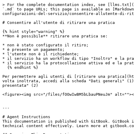
> For the complete documentation index, see [llms.txt](
`.md` to page URLs; this page is available as [Markdown
configurazioni-del-servizio/consentire-allutente-di-rit
# Consentire all'utente di ritirare una pratica

{% hint style="warning" %}

**Non è possibile** ritirare una pratica se:

* non è stato configurato il ritiro;

* è presente un pagamento;

* l'utente non è il richiedente;

* il servizio ha un workflow di tipo "Inoltro" e la pra
* il servizio ha la protocollazione attiva ed e la prat
  {% endhint %}

Per permettere agli utenti di [ritirare una pratica](ht
volta inoltrata, accedi alla scheda "Dati generali" (1)
presentata" (2)

<figure><img src="/files/fOOwIwBM5bLbauPNeuJm" alt=""><
---

# Agent Instructions

This documentation is published with GitBook. GitBook i
technical content effectively. Learn more at gitbook.co