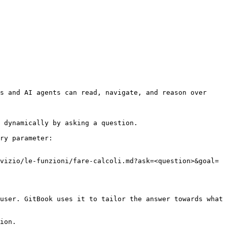
s and AI agents can read, navigate, and reason over 
 dynamically by asking a question.

ry parameter:

vizio/le-funzioni/fare-calcoli.md?ask=<question>&goal=
user. GitBook uses it to tailor the answer towards what 
ion.
