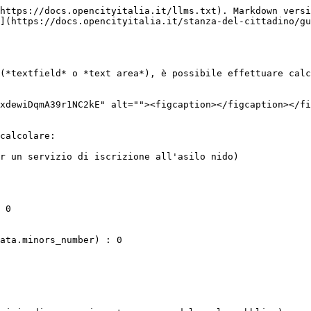
https://docs.opencityitalia.it/llms.txt). Markdown versi
](https://docs.opencityitalia.it/stanza-del-cittadino/gu
(*textfield* o *text area*), è possibile effettuare calc
xdewiDqmA39r1NC2kE" alt=""><figcaption></figcaption></fi
calcolare:

r un servizio di iscrizione all'asilo nido)

 0

ata.minors_number) : 0
