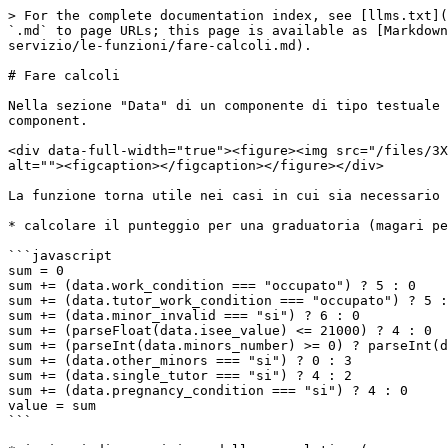
> For the complete documentation index, see [llms.txt](
`.md` to page URLs; this page is available as [Markdown
servizio/le-funzioni/fare-calcoli.md).

# Fare calcoli

Nella sezione "Data" di un componente di tipo testuale 
component.

<div data-full-width="true"><figure><img src="/files/3X
alt=""><figcaption></figcaption></figure></div>

La funzione torna utile nei casi in cui sia necessario 
* calcolare il punteggio per una graduatoria (magari pe
```javascript

sum = 0

sum += (data.work_condition === "occupato") ? 5 : 0

sum += (data.tutor_work_condition === "occupato") ? 5 :
sum += (data.minor_invalid === "si") ? 6 : 0

sum += (parseFloat(data.isee_value) <= 21000) ? 4 : 0

sum += (parseInt(data.minors_number) >= 0) ? parseInt(d
sum += (data.other_minors === "si") ? 0 : 3

sum += (data.single_tutor === "si") ? 4 : 2

sum += (data.pregnancy_condition === "si") ? 4 : 0

value = sum

```
