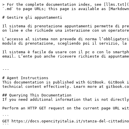
> For the complete documentation index, see [llms.txt](
`.md` to page URLs; this page is available as [Markdown
# Gestire gli appuntamenti

Il sistema di prenotazione appuntamenti permette di pre
on line e che richiede una interazione con un operatore
L’accesso al sistema non prevede di norma l’obbligatori
modulo di prenotazione, scegliendo poi il servizio, la 
Il sistema è facile da usare con il pc o con lo smartph
email. L’ente può anche ricevere richieste di appuntame
---

# Agent Instructions

This documentation is published with GitBook. GitBook i
technical content effectively. Learn more at gitbook.co
## Querying This Documentation

If you need additional information that is not directly
Perform an HTTP GET request on the current page URL wit
```

GET https://docs.opencityitalia.it/stanza-del-cittadino
```
