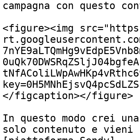
campagna con questo con
<figure><img src="https
rt.googleusercontent.co
7nYE9aLTQmHg9vEdpE5Vnb8
0uQk70DWSRqZSljJ04bgfeA
tNfAColiLWpAwHKp4vRthc6
key=0H5MNhEjsvQ4pcSdLZS
</figcaption></figure>

In questo modo crei una
solo contenuto e vieni 